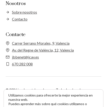
Nosotros
Sobre nosotros
Contacto
Contacte
Carrer Serrano Morales, 9, Valencia
Av. del Regne de València, 12, Valencia
jbbenet@icav.es
670 282 008
© 2026 juanbenetabogados.com. Todos los derechos
reservados.
Web → Rompientestudio.
Utilizamos cookies para ofrecerte la mejor experiencia en
nuestra web.
Puedes aprender más sobre qué cookies utilizamos o